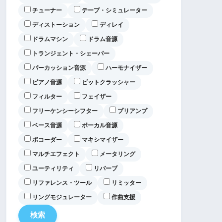
チューナー
テープ・シミュレーター
ディストーション
ディレイ
ドラムマシン
ドラム音源
トランジェント・シェーパー
パーカッション音源
ハーモナイザー
ピアノ音源
ビットクラッシャー
フィルター
フェイザー
フリーケンシーシフター
プリアンプ
ベース音源
ボーカル音源
ボコーダー
マキシマイザー
マルチエフェクト
メータリング
ユーティリティ
リバーブ
リファレンス・ツール
リミッター
リングモジュレーター
作曲支援