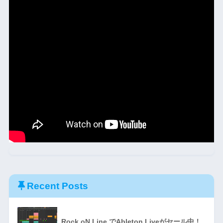
Recent Posts
Rock oN Line でAbleton Liveがセール中！