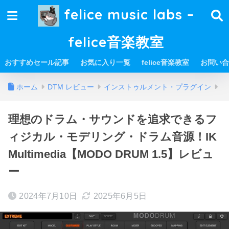
felice music labs –
felice音楽教室
おすすめセール記事
お気に入り一覧
felice音楽教室
お問い合
ホーム
DTM レビュー
インストゥルメント・プラグイン
理想のドラム・サウンドを追求できるフ
ィジカル・モデリング・ドラム音源！IK
Multimedia【MODO DRUM 1.5】レビュ
ー
2024年7月10日
2025年6月5日