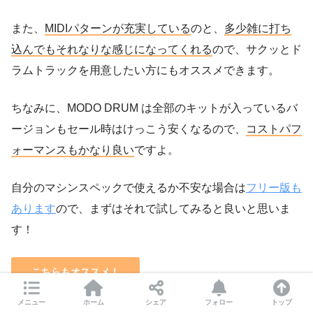
また、
MIDIパターンが充実している
のと、
多少雑に打ち
込んでもそれなりな感じになってくれる
ので、サクッとド
ラムトラックを用意したい方にもオススメできます。
ちなみに、MODO DRUM は全部のキットが入っているバ
ージョンもセール時はけっこう安くなるので、
コストパフ
ォーマンスもかなり良い
ですよ。
自分のマシンスペックで使えるか不安な場合は
フリー版も
あります
ので、まずはそれで試してみると良いと思いま
す！
こちらもオススメ！
メニュー
ホーム
シェア
フォロー
トップ