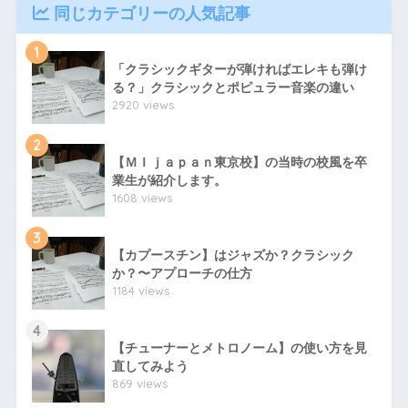
同じカテゴリーの人気記事
1
「クラシックギターが弾ければエレキも弾け
る？」クラシックとポピュラー音楽の違い
2920 views
2
【ＭＩｊａｐａｎ東京校】の当時の校風を卒
業生が紹介します。
1608 views
3
【カプースチン】はジャズか？クラシック
か？〜アプローチの仕方
1184 views
4
【チューナーとメトロノーム】の使い方を見
直してみよう
869 views