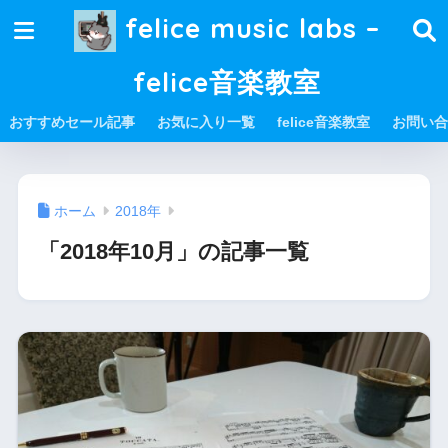
felice music labs –
felice音楽教室
おすすめセール記事
お気に入り一覧
felice音楽教室
お問い合
ホーム
2018年
「2018年10月」の記事一覧