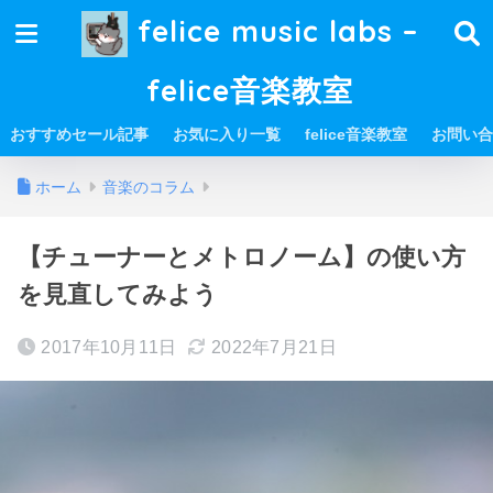
felice music labs –
felice音楽教室
おすすめセール記事
お気に入り一覧
felice音楽教室
お問い合
ホーム
音楽のコラム
【チューナーとメトロノーム】の使い方
を見直してみよう
2017年10月11日
2022年7月21日