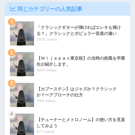
同じカテゴリーの人気記事
1
「クラシックギターが弾ければエレキも弾け
る？」クラシックとポピュラー音楽の違い
2920 views
2
【ＭＩｊａｐａｎ東京校】の当時の校風を卒業
生が紹介します。
1609 views
3
【カプースチン】はジャズか？クラシック
か？〜アプローチの仕方
1184 views
4
【チューナーとメトロノーム】の使い方を見直
してみよう
871 views