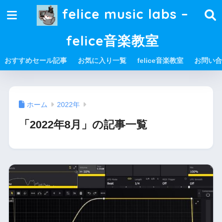
felice music labs –
felice音楽教室
おすすめセール記事
お気に入り一覧
felice音楽教室
お問い合
ホーム
2022年
「2022年8月」の記事一覧