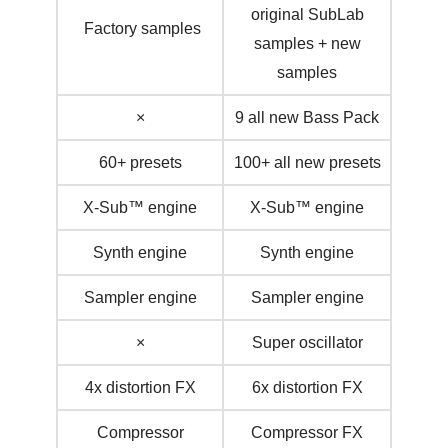
original SubLab
Factory samples
samples + new
samples
×
9 all new Bass Pack
60+ presets
100+ all new presets
X-Sub™ engine
X-Sub™ engine
Synth engine
Synth engine
Sampler engine
Sampler engine
×
Super oscillator
4x distortion FX
6x distortion FX
Compressor
Compressor FX