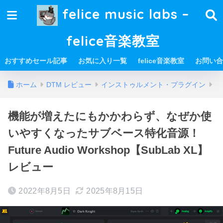
felice music labs –
felice音楽教室
おすすめセール記事
お気に入り一覧
felice音楽教室
お問い合
ホーム
DTM レビュー
インストゥルメント・プラグイン
機能が増えたにもかかわらず、なぜか使
いやすくなったサブベース特化音源！
Future Audio Workshop【SubLab XL】
レビュー
2022年8月5日
2025年8月15日