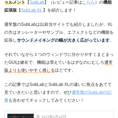
ゥルメント
【
SubLab
】（レビュー記事は
こちら
）の
機能
拡張版
【
SubLab XL
】を紹介します！
通常盤のSubLabは以前当サイトでも紹介しましたが、XL
の方はオシレーターやサンプル、エフェクトなどの機能を
拡張し
サウンドメイキングの幅が大きく広がっています
。
それでいながら１つのウィンドウに分かりやすくまとまっ
たGUIは健在で、機能は増えているはずなのにむしろ
通常
版よりも使いやすく感じる
ほどです。
この記事ではSubLabとSubLab XLの違いに焦点をあてて
見ていきたいと思いますので、ぜひ
通常盤のSubLabの記
事
も合わせてチェックしてみてください！
2022年2月20日