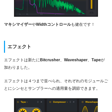
マキシマイザー
や
Width
コントロール
も健在です！
エフェクト
エフェクトは新たに
Bitcrusher
、
Waveshaper
、
Tape
が
加わりました。
エフェクトは４つまで並べられ、それぞれのモジュールご
とにシンセとサンプラーへの適用量を調節できます。