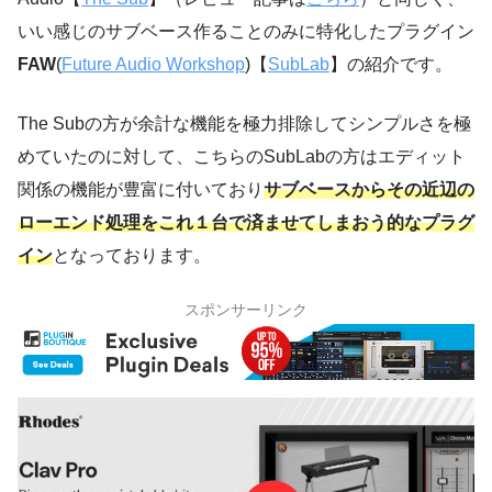
いい感じのサブベース作ることのみに特化したプラグイン
FAW
(
Future Audio Workshop
)【
SubLab
】の紹介です。
The Subの方が余計な機能を極力排除してシンプルさを極
めていたのに対して、こちらのSubLabの方はエディット
関係の機能が豊富に付いており
サブベースからその近辺の
ローエンド処理をこれ１台で済ませてしまおう的なプラグ
イン
となっております。
スポンサーリンク