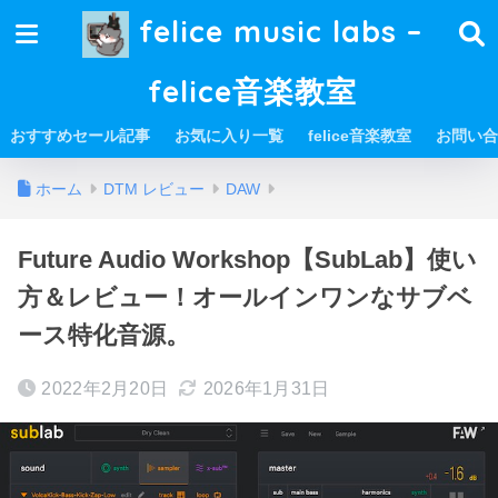
felice music labs –
felice音楽教室
おすすめセール記事
お気に入り一覧
felice音楽教室
お問い合
ホーム
DTM レビュー
DAW
Future Audio Workshop【SubLab】使い
方＆レビュー！オールインワンなサブベ
ース特化音源。
2022年2月20日
2026年1月31日