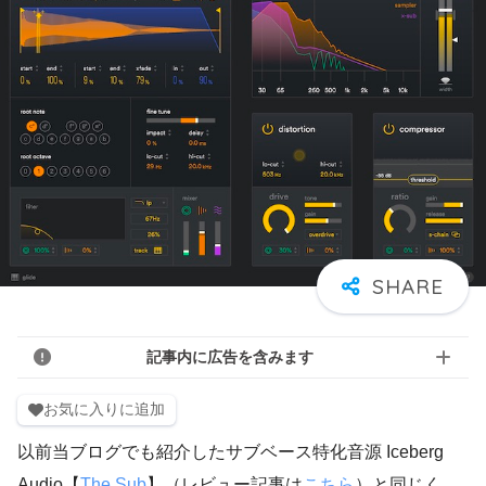
記事内に広告を含みます
お気に入りに追加
以前当ブログでも紹介したサブベース特化音源 Iceberg
Audio【
The Sub
】（レビュー記事は
こちら
）と同じく、