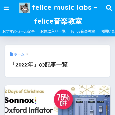
felice music labs –
felice音楽教室
おすすめセール記事
お気に入り一覧
felice音楽教室
お問い合
ホーム
「2022年」の記事一覧