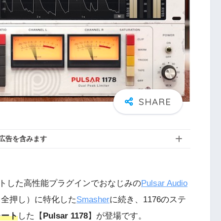
広告を含みます
トした高性能プラグインでおなじみの
Pulsar Audio
（全押し）に特化した
Smasher
に続き、1176のステ
レート
した【
Pulsar 1178
】が登場です。