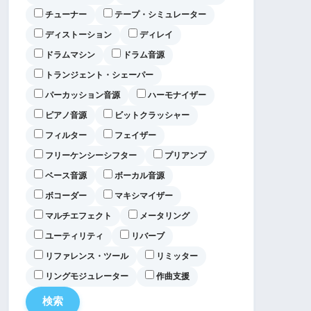
チューナー
テープ・シミュレーター
ディストーション
ディレイ
ドラムマシン
ドラム音源
トランジェント・シェーパー
パーカッション音源
ハーモナイザー
ピアノ音源
ビットクラッシャー
フィルター
フェイザー
フリーケンシーシフター
プリアンプ
ベース音源
ボーカル音源
ボコーダー
マキシマイザー
マルチエフェクト
メータリング
ユーティリティ
リバーブ
リファレンス・ツール
リミッター
リングモジュレーター
作曲支援