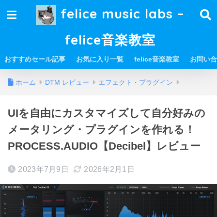
felice music labs –
felice音楽教室
おすすめセール記事
お気に入り一覧
felice音楽教室
お問い合
ホーム
DTM レビュー
エフェクト・プラグイン
UIを自由にカスタマイズして自分好みの
メータリング・プラグインを作れる！
PROCESS.AUDIO【Decibel】レビュー
2023年7月9日
2026年2月1日