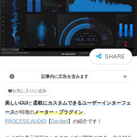
記事内に広告を含みます
お気に入りに追加
美しいGUI
と
柔軟にカスタムできるユーザーインターフェ
ース
が特徴の
メーター・プラグイン
、
PROCESS.AUDIO
【
Decibel
】の紹介です！