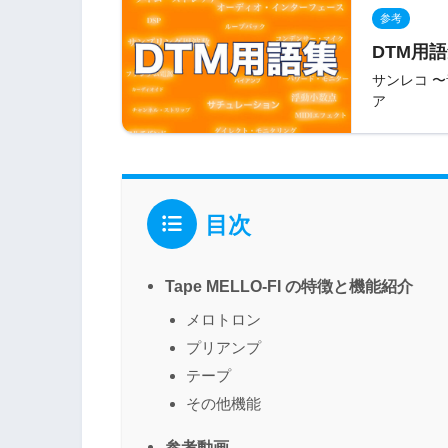
参考
DTM用語
サンレコ 
ア
目次
Tape MELLO-FI の特徴と機能紹介
メロトロン
プリアンプ
テープ
その他機能
参考動画