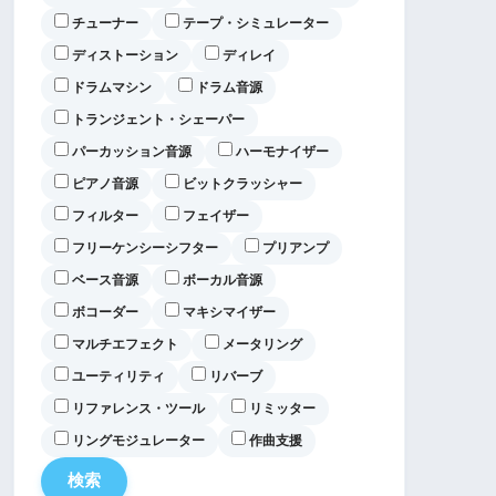
チューナー
テープ・シミュレーター
ディストーション
ディレイ
ドラムマシン
ドラム音源
トランジェント・シェーパー
パーカッション音源
ハーモナイザー
ピアノ音源
ビットクラッシャー
フィルター
フェイザー
フリーケンシーシフター
プリアンプ
ベース音源
ボーカル音源
ボコーダー
マキシマイザー
マルチエフェクト
メータリング
ユーティリティ
リバーブ
リファレンス・ツール
リミッター
リングモジュレーター
作曲支援