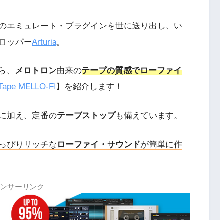
のエミュレート・プラグインを世に送り出し、い
ロッパー
Arturia
。
から、
メロトロン
由来の
テープの質感でローファイ
Tape MELLO-FI
】を紹介します！
に加え、定番の
テープストップ
も備えています。
っぴりリッチな
ローファイ・サウンド
が簡単に作
ンサーリンク