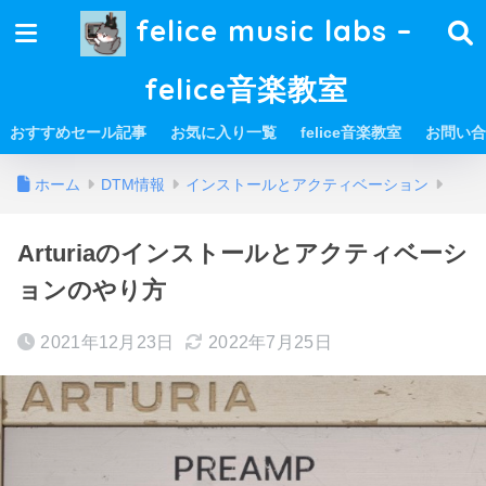
felice music labs –
felice音楽教室
おすすめセール記事
お気に入り一覧
felice音楽教室
お問い合
ホーム
DTM情報
インストールとアクティベーション
Arturiaのインストールとアクティベーシ
ョンのやり方
2021年12月23日
2022年7月25日