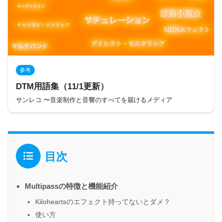
参考
DTM用語集（11/1更新）
サンレコ 〜音楽制作と音響のすべてを届けるメディア
目次
Multipassの特徴と機能紹介
Kiloheartsのエフェクト持ってないとダメ？
使い方