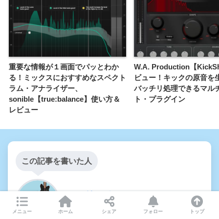
重要な情報が１画面でパッとわか
W.A. Production【Kick
る！ミックスにおすすめなスペクト
ビュー！キックの原音を
ラム・アナライザー、
バッチリ処理できるマル
sonible【true:balance】使い方＆
ト・プラグイン
レビュー
この記事を書いた人
フェリーチェ
ギタリスト/コンポーザー
メニュー
ホーム
シェア
フォロー
トップ