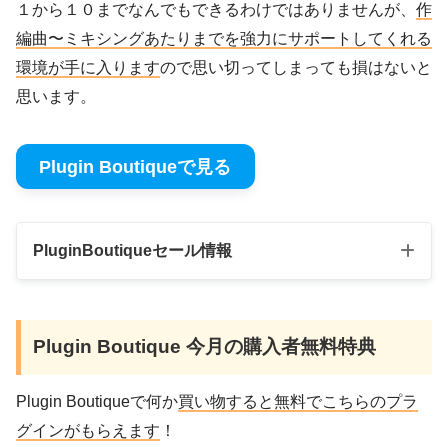
１から１０までなんでもできるわけではありませんが、
作
編曲〜ミキシングあたりまでを強力にサポートしてくれる
環境が手に入ります
ので思い切ってしまっても損はないと
思います。
Plugin Boutiqueで見る
PluginBoutiqueセール情報
２
Plugin Boutique 今月の購入者無料特典
Black Frid
2024年11月14日 → 20
５％O
ay Sale
24年12月2日
FF
Plugin Boutiqueで何か
買い物すると無料でこちらのプラ
グインがもらえます
！