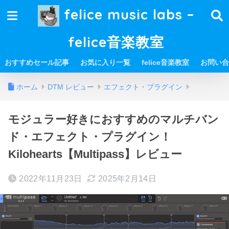
felice music labs –
felice音楽教室
おすすめセール記事
お気に入り一覧
felice音楽教室
お問い合
ホーム
DTM レビュー
エフェクト・プラグイン
モジュラー好きにおすすめのマルチバン
ド・エフェクト・プラグイン！
Kilohearts【Multipass】レビュー
2022年11月23日
2025年2月14日