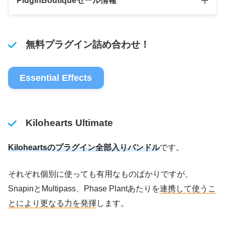
PluginBoutiqueセール情報
５
無料プラグイン詰め合わせ！
Black Frid
2024年11月14日 → 20
０％O
ay Sale
24年12月2日
FF
Essential Effects
Kilohearts Ultimate
Kiloheartsのプラグイン全部入りバンドル
です。
それぞれ個別に使っても有用なものばかりですが、
SnapinとMultipass、Phase Plantあたりを
連携して使うこ
とにより更なる力を発揮
します。