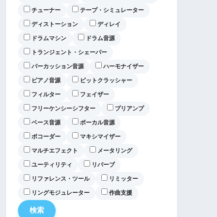
チューナー
テープ・シミュレーター
ディストーション
ディレイ
ドラムマシン
ドラム音源
トランジェント・シェーパー
パーカッション音源
ハーモナイザー
ピアノ音源
ビットクラッシャー
フィルター
フェイザー
フリーケンシーシフター
プリアンプ
ベース音源
ボーカル音源
ボコーダー
マキシマイザー
マルチエフェクト
メータリング
ユーティリティ
リバーブ
リファレンス・ツール
リミッター
リングモジュレーター
作曲支援