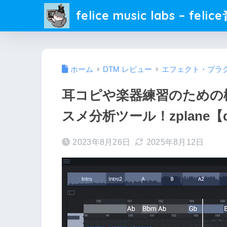
felice music labs – fel
ホーム
DTM レビュー
エフェクト・プラ
耳コピや楽器練習のための
スメ分析ツール！zplane【
2023年8月26日
2025年8月12日