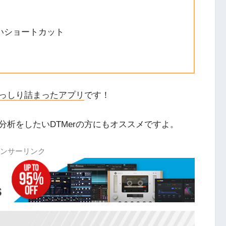
いショートカット
っしり詰まったアプリ
です！
析をしたいDTMerの方にもオススメですよ。
ンサーリンク