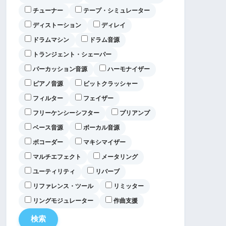
チューナー
テープ・シミュレーター
ディストーション
ディレイ
ドラムマシン
ドラム音源
トランジェント・シェーパー
パーカッション音源
ハーモナイザー
ピアノ音源
ビットクラッシャー
フィルター
フェイザー
フリーケンシーシフター
プリアンプ
ベース音源
ボーカル音源
ボコーダー
マキシマイザー
マルチエフェクト
メータリング
ユーティリティ
リバーブ
リファレンス・ツール
リミッター
リングモジュレーター
作曲支援