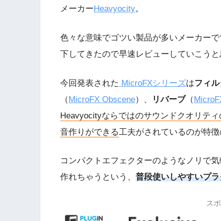
メーカー
Heavyocity
。
色々な意味でゴツい製品が多いメーカーで
下してきたので早速レビューしていこうと
今回発表された
MicroFXシリーズ
は
フィル
（
MicroFX Obscene
）、
リバーブ
（
MicroF
Heavyocityならではのサウンドクオリテ
音作りができる
工夫がされているのが特徴
コンパクトエフェクターのようなノリで気
作れちゃうという、
普段使いしやすいプラ
スポ