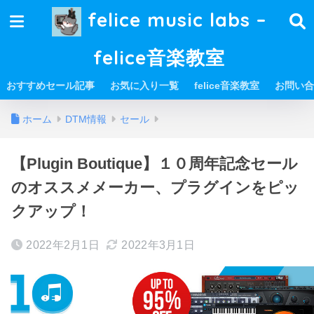
felice music labs –
felice音楽教室
おすすめセール記事
お気に入り一覧
felice音楽教室
お問い合
ホーム
DTM情報
セール
【Plugin Boutique】１０周年記念セール
のオススメメーカー、プラグインをピッ
クアップ！
2022年2月1日
2022年3月1日