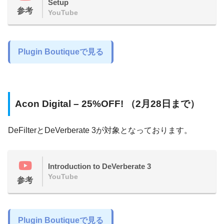
Setup
参考
YouTube
Plugin Boutiqueで見る
Acon Digital – 25%OFF! （2月28日まで）
DeFilterとDeVerberate 3が対象となっております。
Introduction to DeVerberate 3
YouTube
参考
Plugin Boutiqueで見る