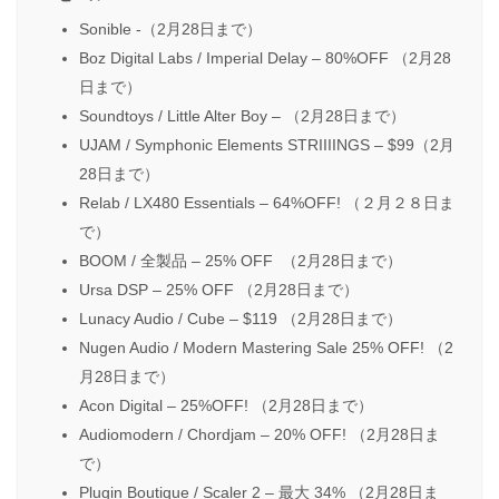
Sonible -（2月28日まで）
Boz Digital Labs / Imperial Delay – 80%OFF （2月28
日まで）
Soundtoys / Little Alter Boy – （2月28日まで）
UJAM / Symphonic Elements STRIIIINGS – $99（2月
28日まで）
Relab / LX480 Essentials – 64%OFF! （２月２８日ま
で）
BOOM / 全製品 – 25% OFF （2月28日まで）
Ursa DSP – 25% OFF （2月28日まで）
Lunacy Audio / Cube – $119 （2月28日まで）
Nugen Audio / Modern Mastering Sale 25% OFF! （2
月28日まで）
Acon Digital – 25%OFF! （2月28日まで）
Audiomodern / Chordjam – 20% OFF! （2月28日ま
で）
Plugin Boutique / Scaler 2 – 最大 34% （2月28日ま