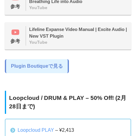
Breathing Life into Audio
参考
YouTube
Lifeline Expanse Video Manual | Excite Audio |
New VST Plugin
参考
YouTube
Plugin Boutiqueで見る
Loopcloud / DRUM & PLAY – 50% Off! (2月
28日まで)
Loopcloud PLAY
– ¥2,413