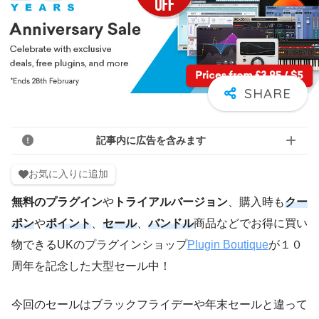
記事内に広告を含みます
お気に入りに追加
無料のプラグイン
や
トライアルバージョン
、購入時も
クー
ポン
や
ポイント
、
セール
、
バンドル
商品などでお得に買い
物できるUKのプラグインショップ
Plugin Boutique
が１０
周年を記念した大型セール中！
今回のセールはブラックフライデーや年末セールと違って