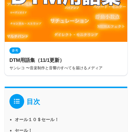
参考
DTM用語集（11/1更新）
サンレコ 〜音楽制作と音響のすべてを届けるメディア
目次
オール１０＄セール！
セール！