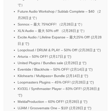
で）
Future Audio Workshop / Sublab Complete – $40 （2
月28日まで）
Sonnox – 最大 75%OFF! （2月28日まで）
XLN Audio – 最大 50% off! （2月28日まで）
Excite Audio / Lifeline Expanse – 最大25% Off! (2月28
日まで)
Loopcloud / DRUM & PLAY – 50% Off! (2月28日まで)
Arturia – 50% OFF! (2月17日まで)
United Plugins / Bundles sale (2月28日まで)
Eventide / Blackhole – 50% OFF! (2月14日まで)
Kilohearts / Multipass+ Bundle (2月14日まで)
Loopmasters Plugins – 45% OFF! (2月28日まで)
KV331 / Synthmaster Player – 83% OFF! (2月28日ま
で)
MeldaProduction – 60% OFF! (2月28日まで)
UJAM / Groovemate One – $10! (2月28日まで)