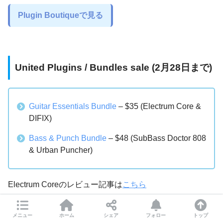
Plugin Boutiqueで見る
United Plugins / Bundles sale (2月28日まで)
Guitar Essentials Bundle
– $35 (Electrum Core &
DIFIX)
Bass & Punch Bundle
– $48 (SubBass Doctor 808
& Urban Puncher)
Electrum Coreのレビュー記事は
こちら
メニュー
ホーム
シェア
フォロー
トップ
Urban Puncher, demo, (presets, controls)