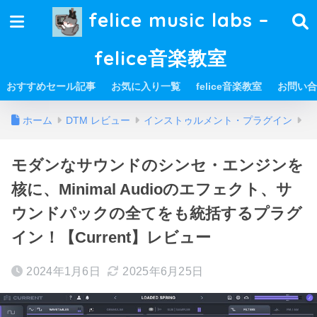
felice music labs –
felice音楽教室
おすすめセール記事
お気に入り一覧
felice音楽教室
お問い合
ホーム
DTM レビュー
インストゥルメント・プラグイン
モダンなサウンドのシンセ・エンジンを
核に、Minimal Audioのエフェクト、サ
ウンドパックの全てをも統括するプラグ
イン！【Current】レビュー
2024年1月6日
2025年6月25日