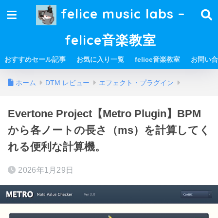
felice music labs –
felice音楽教室
おすすめセール記事
お気に入り一覧
felice音楽教室
お問い合
ホーム
DTM レビュー
エフェクト・プラグイン
Evertone Project【Metro Plugin】BPM
から各ノートの長さ（ms）を計算してく
れる便利な計算機。
2026年1月29日