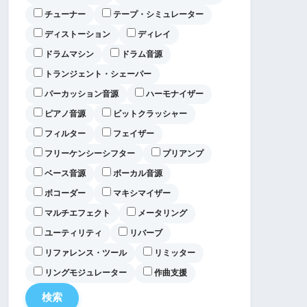
チューナー
テープ・シミュレーター
ディストーション
ディレイ
ドラムマシン
ドラム音源
トランジェント・シェーパー
パーカッション音源
ハーモナイザー
ピアノ音源
ビットクラッシャー
フィルター
フェイザー
フリーケンシーシフター
プリアンプ
ベース音源
ボーカル音源
ボコーダー
マキシマイザー
マルチエフェクト
メータリング
ユーティリティ
リバーブ
リファレンス・ツール
リミッター
リングモジュレーター
作曲支援