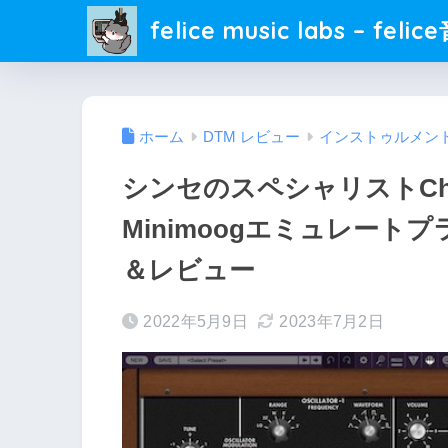
felice music labs – fel
ホーム
DTM レビュー
インストゥルメン
シンセのスペシャリストCher
Minimoogエミュレートプ
＆レビュー
2022年5月9日
2023年7月2日