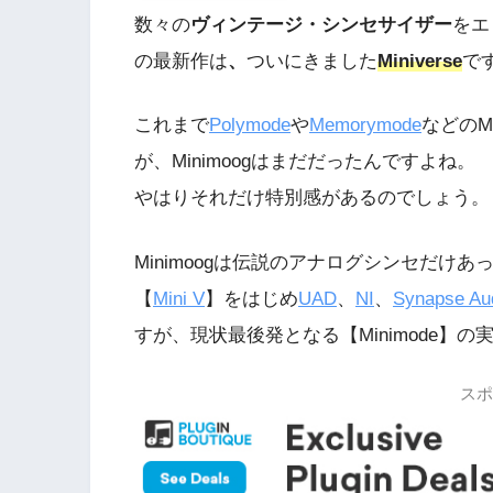
数々の
ヴィンテージ・シンセサイザー
をエ
の最新作は
、
ついにきました
Miniverse
で
これまで
Polymode
や
Memorymode
などのMo
が、Minimoogはまだだったんですよね。
やはりそれだけ特別感があるのでしょう。
Minimoogは伝説のアナログシンセだけあっ
【
Mini V
】をはじめ
UAD
、
NI
、
Synapse Au
すが、現状最後発となる【Minimode】
スポ