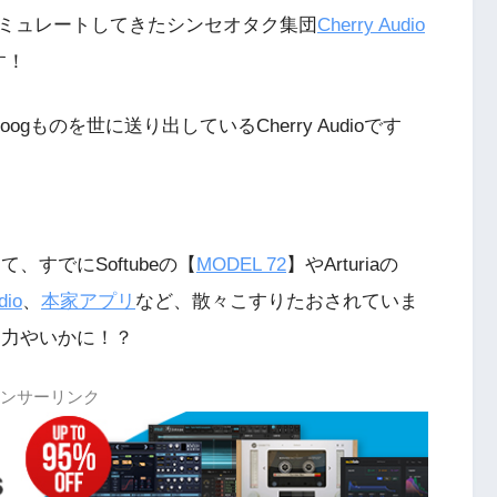
ミュレートしてきたシンセオタク集団
Cherry Audio
す！
ogものを世に送り出しているCherry Audioです
て、すでにSoftubeの【
MODEL 72
】やArturiaの
dio
、
本家アプリ
など、散々こすりたおされていま
の実力やいかに！？
ンサーリンク