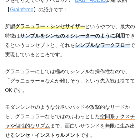
ンをそろえているデベロッパー
BABY AUDIO.
の新製品
【
Grainferno
】の紹介です！
所謂
グラニュラー・シンセサイザー
というやつで、最大の
特徴は
サンプルをシンセのオシレーターのように利用
でき
るというコンセプトと、それを
シンプルなワークフロー
で
実現しているところです。
グラニュラーにしては極めてシンプルな操作性なので、
「グラニュラー＝なんか難しそう」という先入観は捨てて
OKです。
モダンシンセのような
分厚いパッドや攻撃的なリード
か
ら、グラニュラーならではのふわっとした
空間系テクスチ
ャや個性的なリズム
まで、面白いサウンドを無限に生み出
せる
シンセ・インストゥルメント
です。