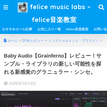
felice music labs –
felice音楽教室
おすすめセール記事
お気に入り一覧
felice音楽教室
お問い合
ホーム
DTM レビュー
インストゥルメント・プラグイン
Baby Audio【Grainferno】レビュー！サ
ンプル・ライブラリの新しい可能性を探
れる新感覚のグラニュラー・シンセ。
2026年3月24日