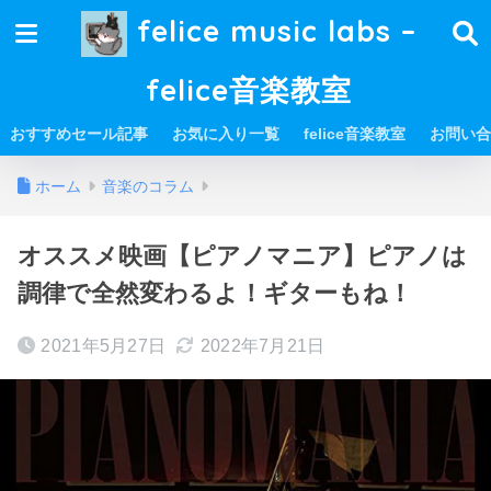
felice music labs –
felice音楽教室
おすすめセール記事
お気に入り一覧
felice音楽教室
お問い合
ホーム
音楽のコラム
オススメ映画【ピアノマニア】ピアノは
調律で全然変わるよ！ギターもね！
2021年5月27日
2022年7月21日