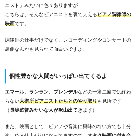
ニスト」みたいに色々ありますが、
こちらは、そんなピアニストを裏で支える
ピアノ調律師の
映画
です。
調律師の仕事だけでなく、レコーディングやコンサートの
裏側なんかも見られて面白いですよ。
個性豊かな人間がいっぱい出てくるよ
エマール
、
ランラン
、
ブレンデル
などの一癖二癖では終わ
らない
大御所ピアニストたちとのやり取り
も見所です。
（
長嶋監督みたいな人が沢山出てきます
）
また、映画として、ピアノや音楽に興味のない方でも十分
楽しめる仕上がりになってますので、
オタク映画に付き合