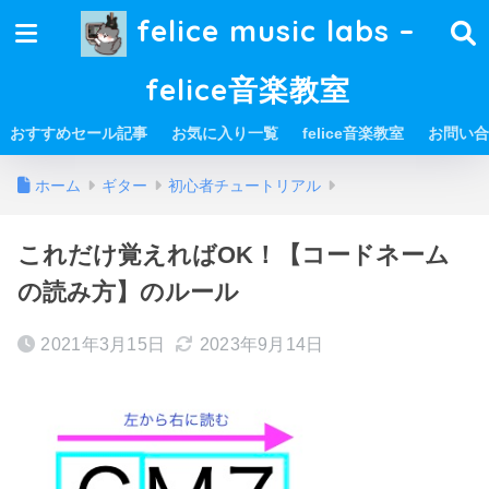
felice music labs –
felice音楽教室
おすすめセール記事
お気に入り一覧
felice音楽教室
お問い合
ホーム
ギター
初心者チュートリアル
これだけ覚えればOK！【コードネーム
の読み方】のルール
2021年3月15日
2023年9月14日