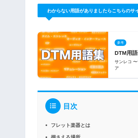
わからない用語がありましたらこちらのサ
参考
DTM用語
サンレコ 
ア
目次
フレット楽器とは
押さえる場所