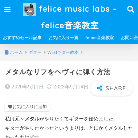
felice music labs –
felice音楽教室
おすすめセール記事
お気に入り一覧
felice音楽教室
お問い合
ホーム
ギター
WEBギター教本
メタルなリフをヘヴィに弾く方法
2020年5月1日
2023年9月14日
お気に入りに追加
私は元々
メタル
がやりたくてギターを始めました。
ギターがやりたかったというよりは、とにかくメタルした
かったわけです。