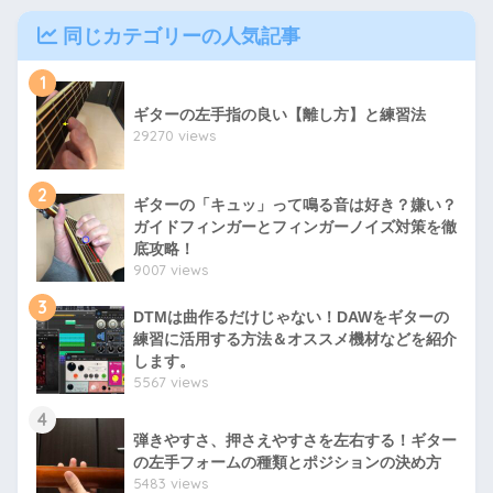
同じカテゴリーの人気記事
1
ギターの左手指の良い【離し方】と練習法
29270 views
2
ギターの「キュッ」って鳴る音は好き？嫌い？
ガイドフィンガーとフィンガーノイズ対策を徹
底攻略！
9007 views
3
DTMは曲作るだけじゃない！DAWをギターの
練習に活用する方法＆オススメ機材などを紹介
します。
5567 views
4
弾きやすさ、押さえやすさを左右する！ギター
の左手フォームの種類とポジションの決め方
5483 views