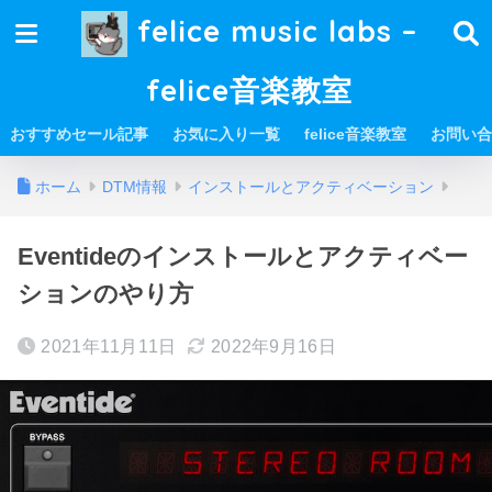
felice music labs –
felice音楽教室
おすすめセール記事
お気に入り一覧
felice音楽教室
お問い合
ホーム
DTM情報
インストールとアクティベーション
Eventideのインストールとアクティベー
ションのやり方
2021年11月11日
2022年9月16日