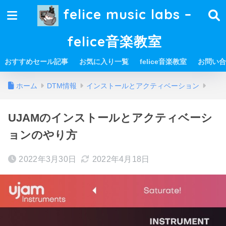
felice music labs –
felice音楽教室
おすすめセール記事
お気に入り一覧
felice音楽教室
お問い合
ホーム
DTM情報
インストールとアクティベーション
UJAMのインストールとアクティベーシ
ョンのやり方
2022年3月30日
2022年4月18日