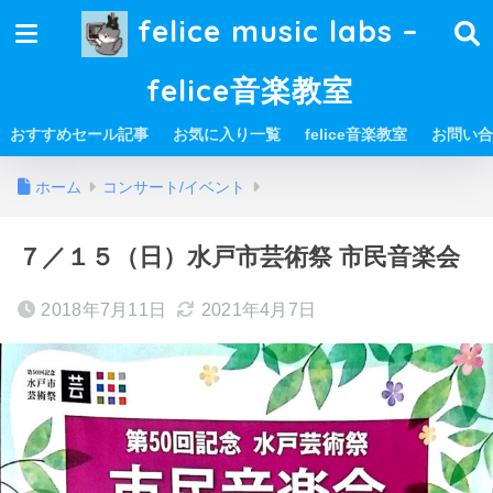
felice music labs –
felice音楽教室
おすすめセール記事
お気に入り一覧
felice音楽教室
お問い合
ホーム
コンサート/イベント
７／１５（日）水戸市芸術祭 市民音楽会
2018年7月11日
2021年4月7日