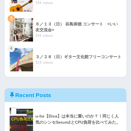
334 views
3
６／１３（日） 谷島崇徳 コンサート <いい
友交流会>
334 views
4
３／２８（日）ギター文化館フリーコンサート
323 views
Recent Posts
u-he【Diva】は本当に重いのか？！同じく人
気のシンセSerum2とCPU負荷を比べてみた。