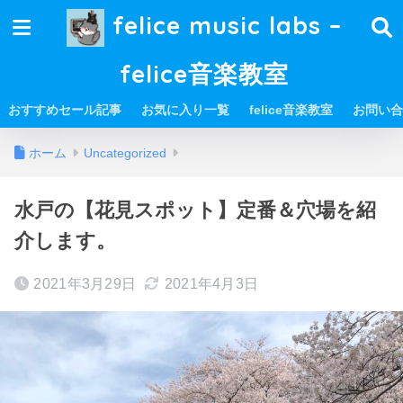
felice music labs –
felice音楽教室
おすすめセール記事
お気に入り一覧
felice音楽教室
お問い合
ホーム
Uncategorized
水戸の【花見スポット】定番＆穴場を紹
介します。
2021年3月29日
2021年4月3日