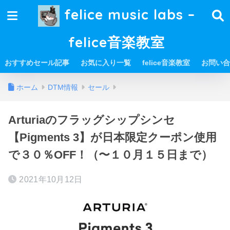
felice music labs –
felice音楽教室
おすすめセール記事
お気に入り一覧
felice音楽教室
お問い合
ホーム
DTM情報
セール
Arturiaのフラッグシップシンセ
【Pigments 3】が日本限定クーポン使用
で３０％OFF！（〜１０月１５日まで）
2021年10月12日