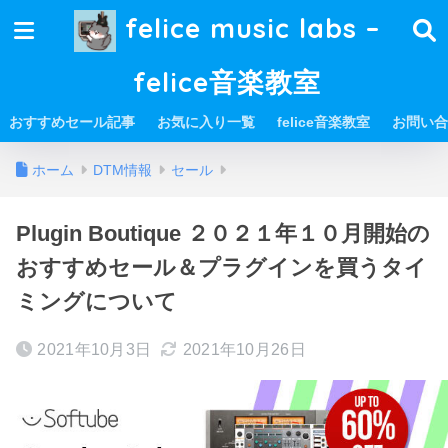
felice music labs –
felice音楽教室
おすすめセール記事
お気に入り一覧
felice音楽教室
お問い合
ホーム
DTM情報
セール
Plugin Boutique ２０２１年１０月開始の
おすすめセール＆プラグインを買うタイ
ミングについて
2021年10月3日
2021年10月26日